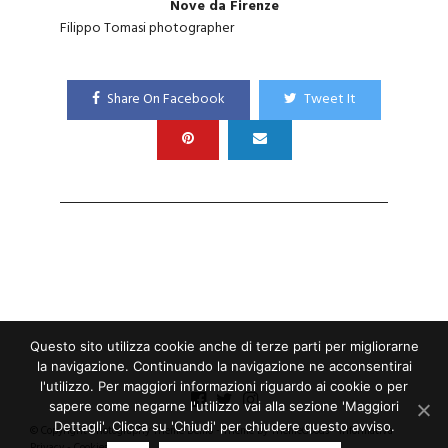
Nove da Firenze
Filippo Tomasi photographer
Share On Facebook
Tweet It
Questo sito utilizza cookie anche di terze parti per migliorarne
la navigazione. Continuando la navigazione ne acconsentirai
l'utilizzo. Per maggiori informazioni riguardo ai cookie o per
sapere come negarne l'utilizzo vai alla sezione 'Maggiori
Dettagli'. Clicca su 'Chiudi' per chiudere questo avviso.
© Copyright Photography Theme Demo - Theme by ThemeGoods -
Informativa
Privacy
-
Cookies Policy