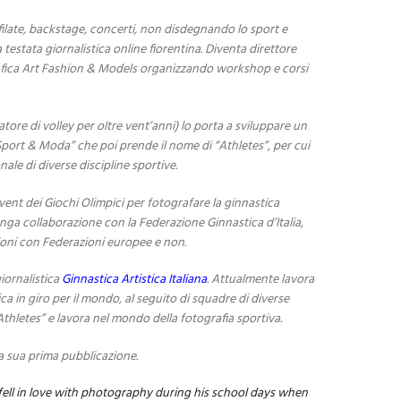
filate, backstage, concerti, non disdegnando lo sport e
estata giornalistica online fiorentina. Diventa direttore
rafica Art Fashion & Models organizzando workshop e corsi
atore di volley per oltre vent’anni) lo porta a sviluppare un
port & Moda” che poi prende il nome di “Athletes”, per cui
nale di diverse discipline sportive.
Event dei Giochi Olimpici per fotografare la ginnastica
unga collaborazione con la Federazione Ginnastica d’Italia,
ioni con Federazioni europee e non.
giornalistica
Ginnastica Artistica Italiana
. Attualmente lavora
ica in giro per il mondo, al seguito di squadre di diverse
Athletes” e lavora nel mondo della fotografia sportiva.
a sua prima pubblicazione.
, fell in love with photography during his school days when