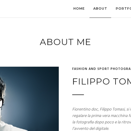
HOME
ABOUT
PORTF
ABOUT ME
F
ASHION AND SPORT PHOTOGRA
FILIPPO TO
Fiorentino doc, Filippo Tomasi, si
regalare la prima vera macchina fo
la fotografia dopo poco e la ritro
l’avvento del digitale.