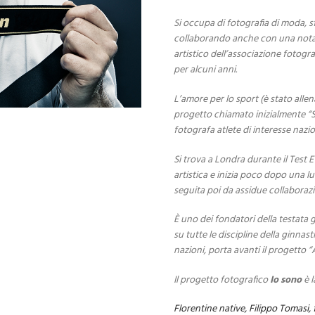
Si occupa di fotografia di moda, s
collaborando anche con una nota t
artistico dell’associazione fotog
per alcuni anni.
L’amore per lo sport (è stato allen
progetto chiamato inizialmente “S
fotografa atlete di interesse nazio
Si trova a Londra durante il Test 
artistica e inizia poco dopo una l
seguita poi da assidue collaboraz
È uno dei fondatori della testata 
su tutte le discipline della ginnast
nazioni, porta avanti il progetto “
Il progetto fotografico
Io sono
è l
Florentine native, Filippo Tomasi