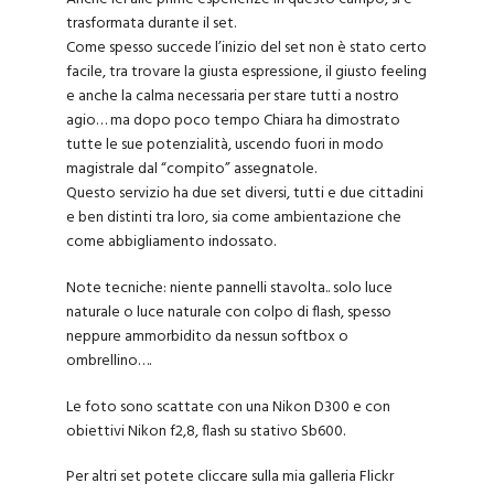
trasformata durante il set.
Come spesso succede l’inizio del set non è stato certo
facile, tra trovare la giusta espressione, il giusto feeling
e anche la calma necessaria per stare tutti a nostro
agio… ma dopo poco tempo Chiara ha dimostrato
tutte le sue potenzialità, uscendo fuori in modo
magistrale dal “compito” assegnatole.
Questo servizio ha due set diversi, tutti e due cittadini
e ben distinti tra loro, sia come ambientazione che
come abbigliamento indossato.
Note tecniche: niente pannelli stavolta.. solo luce
naturale o luce naturale con colpo di flash, spesso
neppure ammorbidito da nessun softbox o
ombrellino….
Le foto sono scattate con una Nikon D300 e con
obiettivi Nikon f2,8, flash su stativo Sb600.
Per altri set potete cliccare sulla mia galleria
Flickr