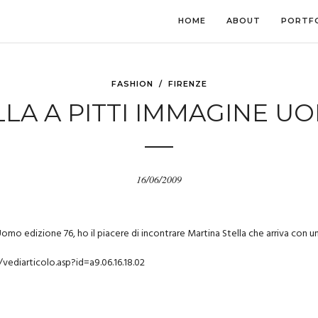
HOME
ABOUT
PORTF
FASHION
/
FIRENZE
LA A PITTI IMMAGINE U
16/06/2009
Uomo edizione 76, ho il piacere di incontrare Martina Stella che arriva con u
vediarticolo.asp?id=a9.06.16.18.02