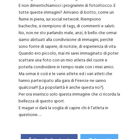
E non dimentichiamoci i programmi di fotoritocco. E
tutte queste immagini? Arrivano di botto, come un
fiume in piena, sui social network. Riempiono
bacheche, si riempiono di tags, di commenti e saluti.
No, non ne sto parlando male, anzi, è bello che ormai
siamo abituati alla condivisione di immagini, perchè
sono fonte di sapere, di notizie, di esperienza di vita.
Quando ero piccolo, mai mi sarei immaginato di poter
scattare una foto con un mio atleta del cuore e
poterla condividere in tempo reale con i miei amici.
Ma ormai è così e le varie atlete ed i vari atleti che
hanno partecipato alla gara di Firenze ne sanno
qualcosa!!! (La popolarità è anche questa no?).
Per ora inserisco solo questa immagine che ci ricorda la
bellezza di questo sport.
E magari vi darà la voglia di capire chi è l’atleta in
questione….