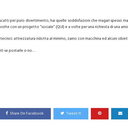
e scatti per puro divertimento, hai quelle soddisfazioni che magari spesso manc
 a volte con un progetto “sociale” (
QUI
) e a volte per una richiesta di una ami
 tecnici: attrezzatura ridotta al minimo, zaino con macchina ed alcuni obietti
rò se postarle o no…
Share On Facebook
Tweet It