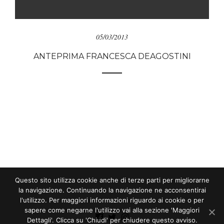
05/03/2013
ANTEPRIMA FRANCESCA DEAGOSTINI
Questo sito utilizza cookie anche di terze parti per migliorarne
la navigazione. Continuando la navigazione ne acconsentirai
l'utilizzo. Per maggiori informazioni riguardo ai cookie o per
sapere come negarne l'utilizzo vai alla sezione 'Maggiori
Dettagli'. Clicca su 'Chiudi' per chiudere questo avviso.