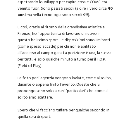
aspettando lo sviluppo per capire cosa e COME era
venuto fuori. Sono passati secoli (a dire il vero circa
40
anni
ma nella tecnologia sono secoli sì!!!).
E così, grazie al ritorno della grandissima atletica a
Firenze, ho l’opportunità di lavorare di nuovo in
questo bellissimo sport. Le disposizioni sono limitanti
(come spesso accade) per chi non è abilitato
all’accesso al campo gara. La posizione è una, la stessa
per tutti, e solo qualche minuto a turno per il F.O.P.
(Field of Play).
Le foto per l’agenzia vengono inviate, come al solito,
durante o appena finito l’evento. Queste che vi
propongo sono solo alcuni “particolari” che come al
solito amo scattare.
Spero che vi facciano tuffare per qualche secondo in
quella sera di sport.