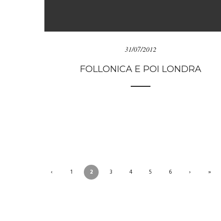
31/07/2012
FOLLONICA E POI LONDRA
‹
1
2
3
4
5
6
›
»