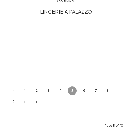
16/10/2010
LINGERIE A PALAZZO
‹
1
2
3
4
5
6
7
8
9
›
»
Page 5 of 10